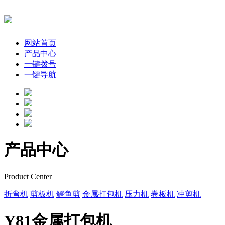
网站首页
产品中心
一键拨号
一键导航
产品中心
Product Center
折弯机
剪板机
鳄鱼剪
金属打包机
压力机
卷板机
冲剪机
Y81金属打包机